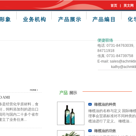
首页
|
英文网
便捷联络
电话: 0731-84763039,
84711918
传真: 0731-84739758
E-mail:
sales@achmkti
kathy@achmkt
O AMI
春是经营化学原材料，食
橄榄油的种类
剂，饲料添加剂的进出口
橄榄油的名称与定义 国际橄
我司与国内二十多个省市
理事会贸易标准对不同种类的
立了业务往来...
榄油进行了定义。 橄榄油...
橄榄油的功效