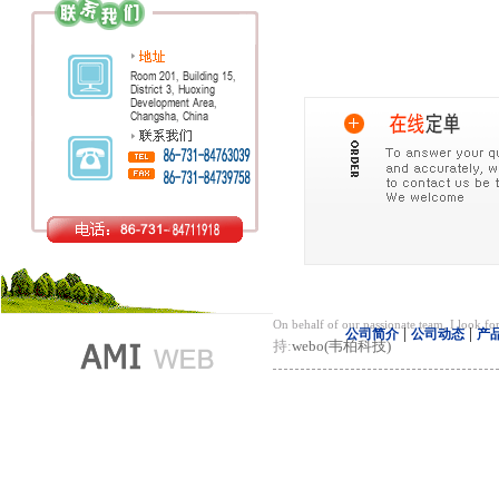
On behalf of our passionate team, I look 
|
|
公司简介
公司动态
产
持:
webo(韦柏科技)